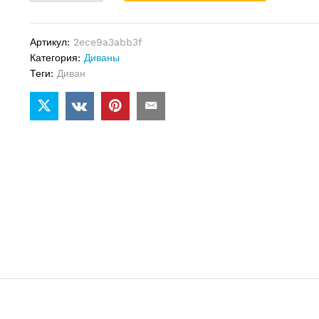
Seymour
quantity
Артикул:
2ece9a3abb3f
Категория:
Диваны
Теги:
Диван