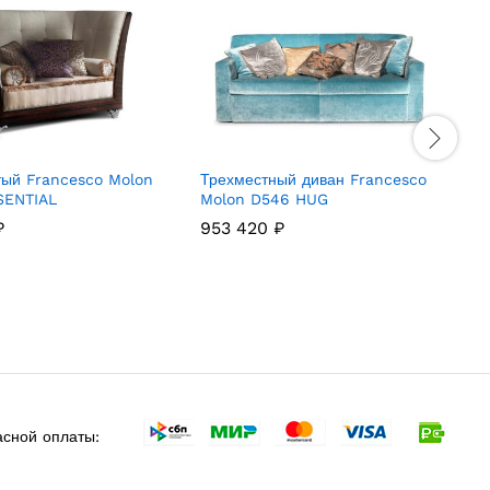
тый Francesco Molon
Трехместный диван Francesco
О
SSENTIAL
Molon D546 HUG
₽
953 420
₽
сной оплаты: