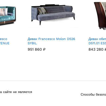
esco
Диван Francesco Molon D526
Диван оби
VENUE
SYBIL
D511.01 E
951 860
₽
843 280
 сайте не является
Способы безопа