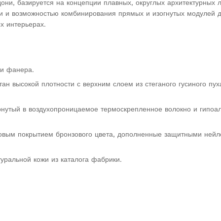
они, базируется на концепции плавных, округлых архитектурных 
и и возможностью комбинирования прямых и изогнутых модулей 
х интерьерах.
 и фанера.
 высокой плотности с верхним слоем из стеганого гусиного пуха
ернутый в воздухопроницаемое термоскрепленное волокно и гипоа
овым покрытием бронзового цвета, дополненные защитными ней
туральной кожи из каталога фабрики.