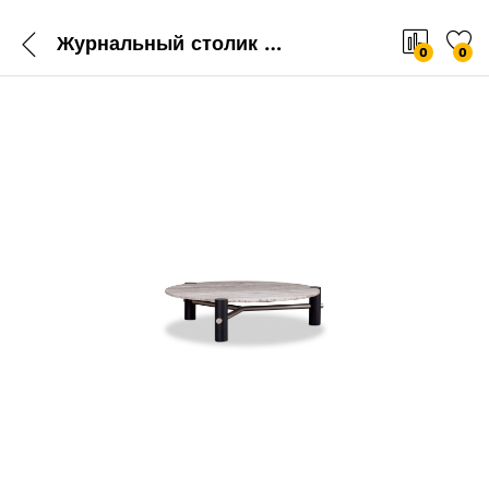
Журнальный столик Baxter Thalatha
0
0