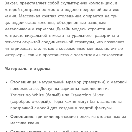
Baxter, представляет собой скульптурную композицию, в
которой центральное место отведено природной эстетике
камня. Массивная круглая столешница опирается на три
цилиндрические колонны, объединенные изящным
металлическим каркасом. Дизайн модели строится на
контрасте визуальной тяжести натурального травертина и
легкости открытой соединительной структуры, что позволяет
интегрировать столик как в современные минималистичные
интерьеры, так и в пространства с элементами неоклассики.
Материалы и отделка
Столешница
: натуральный мрамор (травертин) с матовой
поверхностью. Доступны варианты исполнения из
Travertino White (белый) или Travertino Silver
(серебристо-серый). Поры камня могут быть заполнены
прозрачной смолой для создания гладкой фактуры.
Основание
: три цилиндрические ножки, изготовленные из
массива клена.
Отделка ножек
: натуральный клен или клен,