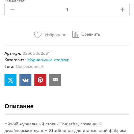
Количество:
Журнальный
столик
Baxter
Thalatha
quantity
Сравнить
Избранное
Артикул:
3256bdd2c31f
Категория:
Журнальные столики
Теги:
Современный
Описание
Низкий журнальный столик Thalatha, созданный
дизайнерским дуэтом Studiopepe для итальянской фабрики