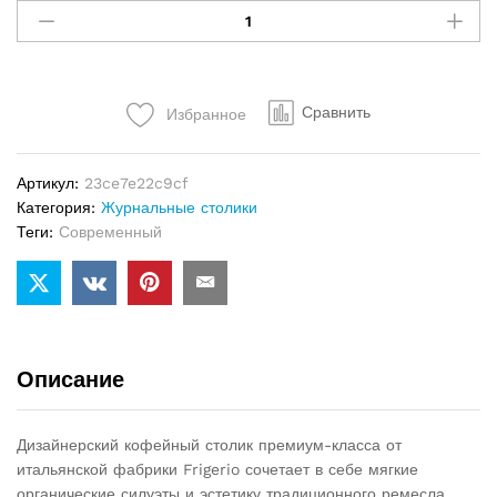
столик
Frigerio
Sam
quantity
Сравнить
Избранное
Артикул:
23ce7e22c9cf
Категория:
Журнальные столики
Теги:
Современный
Описание
Дизайнерский кофейный столик премиум-класса от
итальянской фабрики Frigerio сочетает в себе мягкие
органические силуэты и эстетику традиционного ремесла.