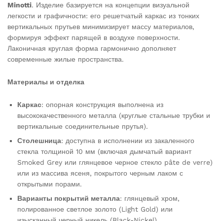
Minotti
. Изделие базируется на концепции визуальной
легкости и графичности: его решетчатый каркас из тонких
вертикальных прутьев минимизирует массу материалов,
формируя эффект парящей в воздухе поверхности.
Лаконичная круглая форма гармонично дополняет
современные жилые пространства.
Материалы и отделка
Каркас
: опорная конструкция выполнена из
высококачественного металла (круглые стальные трубки и
вертикальные соединительные прутья).
Столешница
: доступна в исполнении из закаленного
стекла толщиной 10 мм (включая дымчатый вариант
Smoked Grey или глянцевое черное стекло pâte de verre)
или из массива ясеня, покрытого черным лаком с
открытыми порами.
Варианты покрытий металла
: глянцевый хром,
полированное светлое золото (Light Gold) или
изысканный черный никель (Black-Nickel).