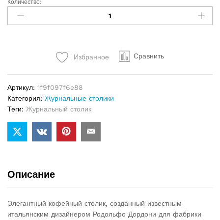
Количество:
Журнальный
столик
Minotti
Caulfield
quantity
Сравнить
Избранное
Артикул:
1f9f097f6e88
Категория:
Журнальные столики
Теги:
Журнальный столик
Описание
Элегантный кофейный столик, созданный известным
итальянским дизайнером Родольфо Дордони для фабрики