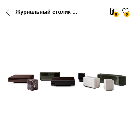
Журнальный столик Minotti Fill
0
0