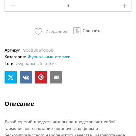
столик
Minotti
Lou
quantity
Сравнить
Избранное
Артикул:
9cc83b6fdc6b
Категория:
Журнальные столики
Теги:
Журнальный столик
Описание
Дизайнерский предмет интерьера представляет собой
гармоничное сочетание органических форм и
бескомпромиссного европейского качества, разработанное