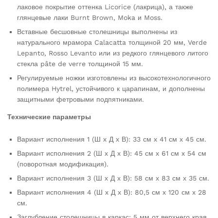
лаковое покрытие оттенка Licorice (лакрица), а также
глянцевые лаки Burnt Brown, Moka и Moss.
Вставные бесшовные столешницы выполнены из
натурального мрамора Calacatta толщиной 20 мм, Verde
Lepanto, Rosso Levanto или из редкого глянцевого литого
стекла pâte de verre толщиной 15 мм.
Регулируемые ножки изготовлены из высокотехнологичного
полимера Hytrel, устойчивого к царапинам, и дополнены
защитными фетровыми подпятниками.
Технические параметры
Вариант исполнения 1 (Ш х Д х В): 33 см х 41 см х 45 см.
Вариант исполнения 2 (Ш х Д х В): 45 см х 61 см х 54 см
(поворотная модификация).
Вариант исполнения 3 (Ш х Д х В): 58 см х 83 см х 35 см.
Вариант исполнения 4 (Ш х Д х В): 80,5 см х 120 см х 28
см.
Заглубление столешницы в каркас: 5 мм от верхнего края