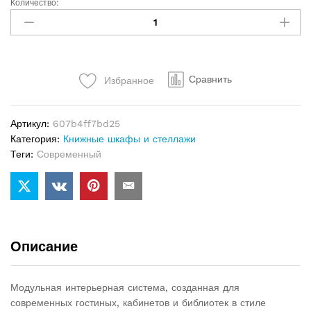
Количество:
Книжный
шкаф
Frigerio
Amy
quantity
Сравнить
Избранное
Артикул:
607b4ff7bd25
Категория:
Книжные шкафы и стеллажи
Теги:
Современный
Описание
Модульная интерьерная система, созданная для
современных гостиных, кабинетов и библиотек в стиле