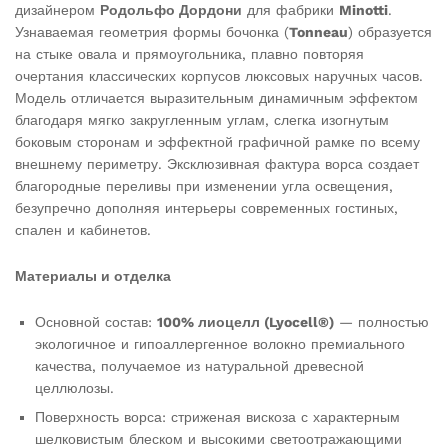
дизайнером
Родольфо Дордони
для фабрики
Minotti
.
Узнаваемая геометрия формы бочонка (
Tonneau
) образуется
на стыке овала и прямоугольника, плавно повторяя
очертания классических корпусов люксовых наручных часов.
Модель отличается выразительным динамичным эффектом
благодаря мягко закругленным углам, слегка изогнутым
боковым сторонам и эффектной графичной рамке по всему
внешнему периметру. Эксклюзивная фактура ворса создает
благородные переливы при изменении угла освещения,
безупречно дополняя интерьеры современных гостиных,
спален и кабинетов.
Материалы и отделка
Основной состав:
100% лиоцелл (Lyocell®)
— полностью
экологичное и гипоаллергенное волокно премиального
качества, получаемое из натуральной древесной
целлюлозы.
Поверхность ворса: стриженая вискоза с характерным
шелковистым блеском и высокими светоотражающими