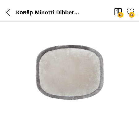
Ковёр Minotti Dibbets Frame Tonneau
0
0