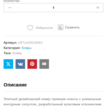
Количество:
Ковёр
Minotti
Dibbets
Frame
Tonneau
Сравнить
Избранное
quantity
Артикул:
e97ce092d680
Категория:
Ковры
Теги:
Ковёр
Описание
Элитный дизайнерский ковер премиум-класса с уникальным
контурным силуэтом, разработанный культовым итальянским