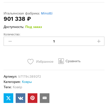
Итальянская фабрика:
Minotti
901 338
₽
Доступность:
Под заказ
Количество:
Ковёр
Minotti
Keiko
quantity
Сравнить
Избранное
Артикул:
b7179c3892f2
Категория:
Ковры
Теги:
Ковёр