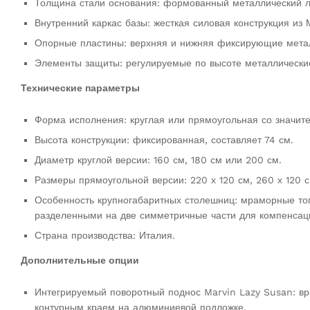
Толщина стали основания: формованный металлический л
Внутренний каркас базы: жесткая силовая конструкция из
Опорные пластины: верхняя и нижняя фиксирующие метал
Элементы защиты: регулируемые по высоте металлические
Технические параметры
Форма исполнения: круглая или прямоугольная со значит
Высота конструкции: фиксированная, составляет 74 см.
Диаметр круглой версии: 160 см, 180 см или 200 см.
Размеры прямоугольной версии: 220 х 120 см, 260 х 120 с
Особенность крупногабаритных столешниц: мраморные топ
разделенными на две симметричные части для компенсаци
Страна производства: Италия.
Дополнительные опции
Интегрируемый поворотный поднос Marvin Lazy Susan: в
контурным краем на алюминиевой подложке.