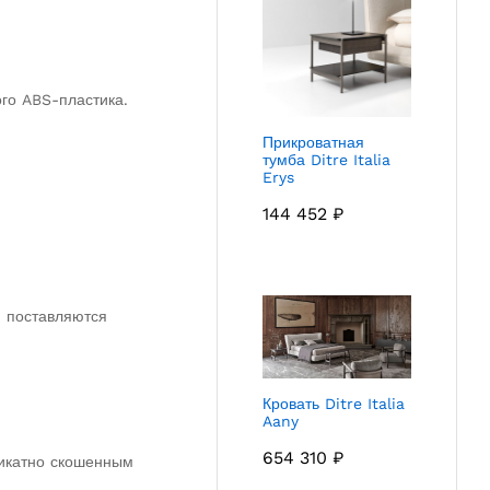
го ABS-пластика.
Прикроватная
тумба Ditre Italia
Erys
144 452
₽
и поставляются
Кровать Ditre Italia
Aany
654 310
₽
ликатно скошенным