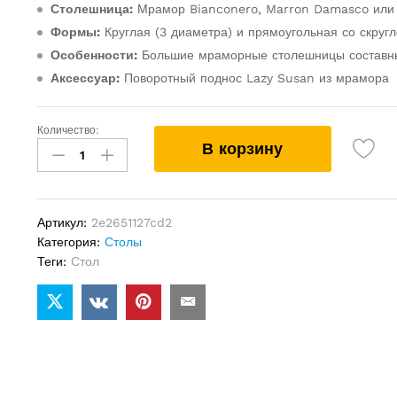
Столешница:
Мрамор Bianconero, Marron Damasco или
Формы:
Круглая (3 диаметра) и прямоугольная со скруг
Особенности:
Большие мраморные столешницы составны
Аксессуар:
Поворотный поднос Lazy Susan из мрамора
Количество:
Стол
В корзину
Minotti
Marvin
quantity
Артикул:
2e2651127cd2
Категория:
Столы
Теги:
Стол