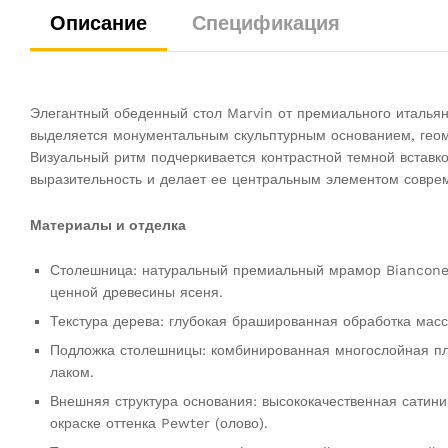
Описание
Спецификация
Элегантный обеденный стол Marvin от премиального итальян
выделяется монументальным скульптурным основанием, геоме
Визуальный ритм подчеркивается контрастной темной вставко
выразительность и делает ее центральным элементом соврем
Материалы и отделка
Столешница: натуральный премиальный мрамор Biancone
ценной древесины ясеня.
Текстура дерева: глубокая брашированная обработка мас
Подложка столешницы: комбинированная многослойная п
лаком.
Внешняя структура основания: высококачественная сати
окраске оттенка Pewter (олово).