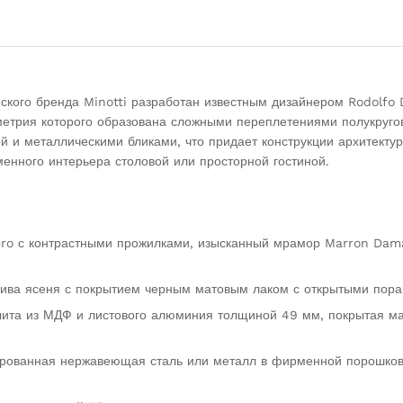
ского бренда Minotti разработан известным дизайнером Rodolfo 
трия которого образована сложными переплетениями полукругов 
й и металлическими бликами, что придает конструкции архитекту
енного интерьера столовой или просторной гостиной.
ro с контрастными прожилками, изысканный мрамор Marron Dam
сива ясеня с покрытием черным матовым лаком с открытыми пора
лита из МДФ и листового алюминия толщиной 49 мм, покрытая м
нированная нержавеющая сталь или металл в фирменной порошко