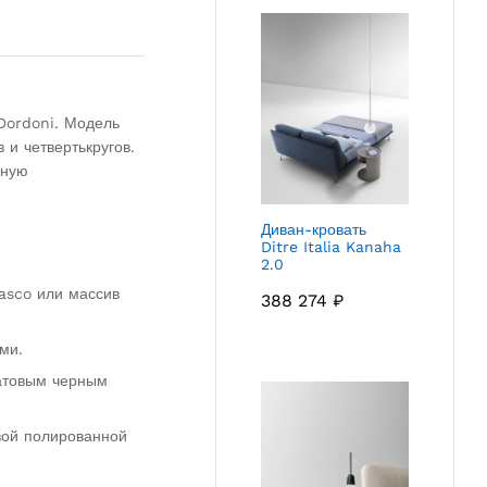
Dordoni. Модель
и четвертькругов.
рную
Диван-кровать
Ditre Italia Kanaha
2.0
asco или массив
388 274
₽
ми.
атовым черным
вой полированной