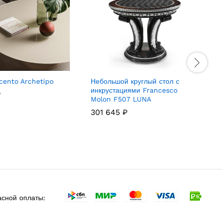
cento Archetipo
Небольшой круглый стол с
К
инкрустациями Francesco
F
₽
Molon F507 LUNA
301 645
₽
сной оплаты: