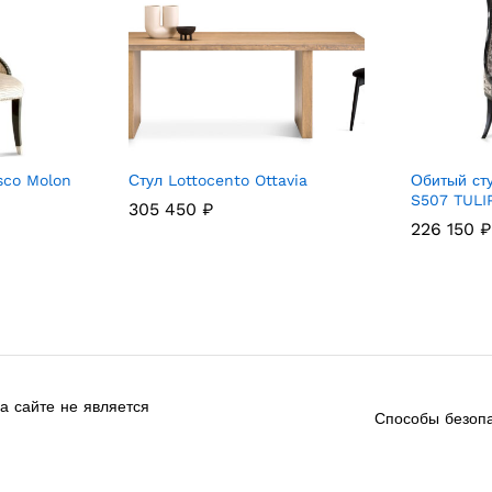
sco Molon
Стул Lottocento Ottavia
Обитый ст
S507 TULI
305 450
₽
226 150
₽
 сайте не является
Способы безопа