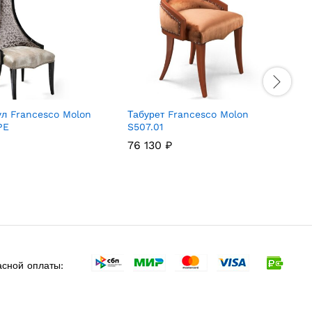
ул Francesco Molon
Табурет Francesco Molon
О
PE
S507.01
76 130
₽
сной оплаты: