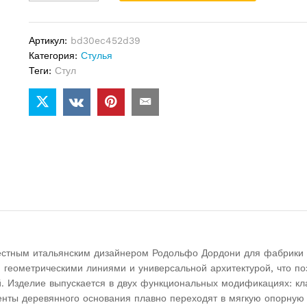
Lance
quantity
Артикул:
bd30ec452d39
Категория:
Стулья
Теги:
Стул
естным итальянским дизайнером Родольфо Дордони для фабрики M
еометрическими линиями и универсальной архитектурой, что поз
. Изделие выпускается в двух функциональных модификациях: кла
менты деревянного основания плавно переходят в мягкую опорную