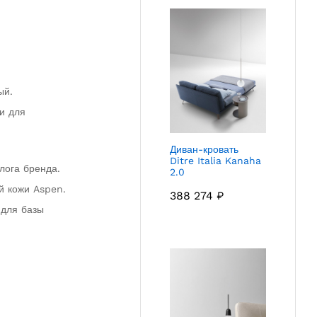
ый.
и для
Диван-кровать
Ditre Italia Kanaha
лога бренда.
2.0
й кожи Aspen.
388 274
₽
 для базы