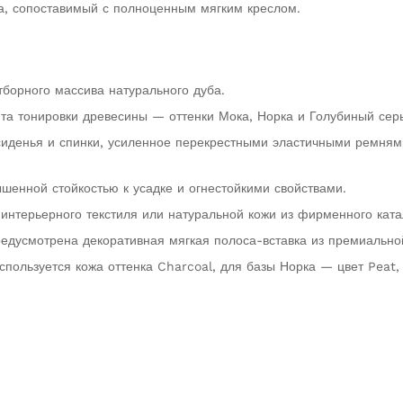
а, сопоставимый с полноценным мягким креслом.
тборного массива натурального дуба.
та тонировки древесины — оттенки Мока, Норка и Голубиный сер
 сиденья и спинки, усиленное перекрестными эластичными ремням
енной стойкостью к усадке и огнестойкими свойствами.
интерьерного текстиля или натуральной кожи из фирменного ката
редусмотрена декоративная мягкая полоса-вставка из премиально
спользуется кожа оттенка Charcoal, для базы Норка — цвет Peat,