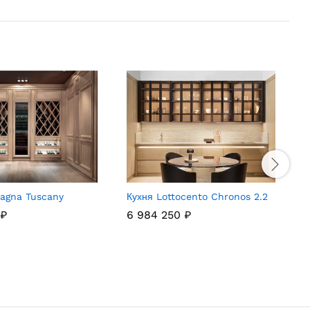
tagna Tuscany
Кухня Lottocento Chronos 2.2
К
₽
6 984 250
₽