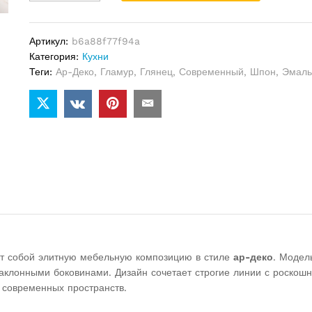
ALISIA
1
quantity
Артикул:
b6a88f77f94a
Категория:
Кухни
Теги:
Ар-Деко
,
Гламур
,
Глянец
,
Современный
,
Шпон
,
Эмаль
т собой элитную мебельную композицию в стиле
ар-деко
. Модел
наклонными боковинами. Дизайн сочетает строгие линии с роско
 современных пространств.