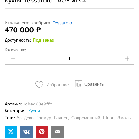
Кухня Tessarolo TAORMINA
Итальянская фабрика:
Tessarolo
470 000
₽
Доступность:
Под заказ
Количество:
Кухня
Tessarolo
TAORMINA
quantity
Сравнить
Избранное
Артикул:
1cbed63e9ffc
Категория:
Кухни
Теги:
Ар-Деко
,
Гламур
,
Глянец
,
Современный
,
Шпон
,
Эмаль