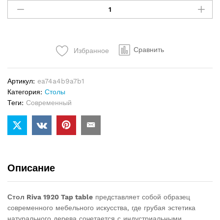
Riva
1920
Tap
table
Сравнить
Избранное
quantity
Артикул:
ea74a4b9a7b1
Категория:
Столы
Теги:
Современный
Описание
Стол Riva 1920 Tap table
представляет собой образец
современного мебельного искусства, где грубая эстетика
натурального дерева сочетается с индустриальными