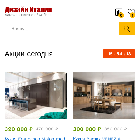
0
1
Найти
Акции сегодня
15
54
12
390 000
₽
300 000
₽
470 000
₽
380 000
₽
Кухня Francesco Molon mod.
Кухня Bamax VENEZIA